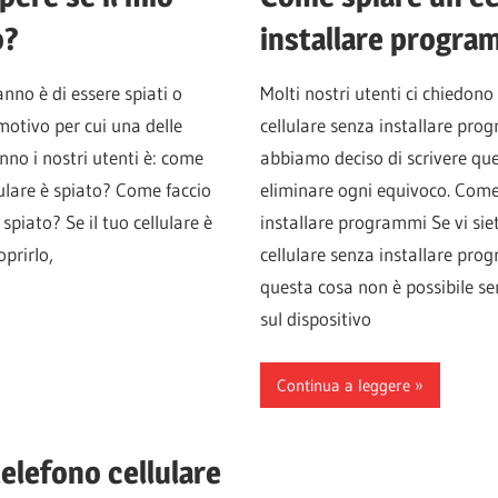
o?
installare progra
nno è di essere spiati o
Molti nostri utenti ci chiedon
 motivo per cui una delle
cellulare senza installare pro
nno i nostri utenti è: come
abbiamo deciso di scrivere qu
lulare è spiato? Come faccio
eliminare ogni equivoco. Come 
 spiato? Se il tuo cellulare è
installare programmi Se vi sie
oprirlo,
cellulare senza installare prog
questa cosa non è possibile s
sul dispositivo
Continua a leggere
elefono cellulare